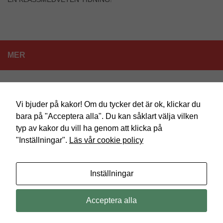
Dessa kakor
går inte att
välja bort. De
behövs för att
hemsidan
över huvud
taget ska
MER
fungera.
BOKCAFÉ OCH KOPIERING
Statistik
Vi bjuder på kakor! Om du tycker det är ok, klickar du
För att vi ska
kunna
bara på "Acceptera alla". Du kan såklart välja vilken
förbättra
typ av kakor du vill ha genom att klicka på
hemsidans
"Inställningar".
Läs vår cookie policy
funktionalitet
och
uppbyggnad,
SKP Burlöv
baserat på
Inställningar
Drivs med
- Utformat med
temat Hueman
hur
hemsidan
används.
Acceptera alla