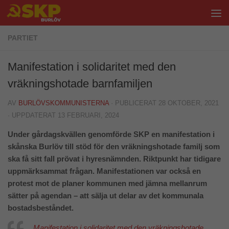
Hoppa till innehåll
PARTIET
Manifestation i solidaritet med den
vräkningshotade barnfamiljen
AV
BURLÖVSKOMMUNISTERNA
· PUBLICERAT
28 OKTOBER, 2021
· UPPDATERAT
13 FEBRUARI, 2024
Under gårdagskvällen genomförde SKP en manifestation i
skånska Burlöv till stöd för den vräkningshotade familj som
ska få sitt fall prövat i hyresnämnden. Riktpunkt har tidigare
uppmärksammat frågan. Manifestationen var också en
protest mot de planer kommunen med jämna mellanrum
sätter på agendan – att sälja ut delar av det kommunala
bostadsbeståndet.
Manifestation i solidaritet med den vräkningshotade